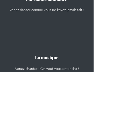
Venez danser comme vous ne l'avez jamais fait !
La musique
Venez chanter ! On veut vous entendre !
Des soirées variées
L'Oxo Club vous propose des soirées pour tout les