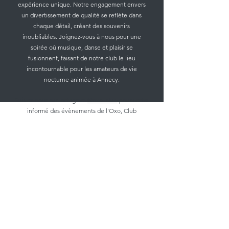
expérience unique. Notre engagement envers
un divertissement de qualité se reflète dans
chaque détail, créant des souvenirs
inoubliables. Joignez-vous à nous pour une
soirée où musique, danse et plaisir se
fusionnent, faisant de notre club le lieu
incontournable pour les amateurs de vie
nocturne animée à Annecy.
Suivez-nous sur Instagram
@oxo_club
pour rester
informé des évènements de l'Oxo, Club