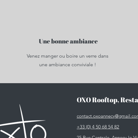
Une bonne ambiance
Venez manger ou boire un verre dans
une ambiance conviviale !
OXO Rooftop, Restau
contact.oxoannecy@gmail.c
+33 (0) 4 50 68 54 82
25 Rue Centrale, Annecy-le-V